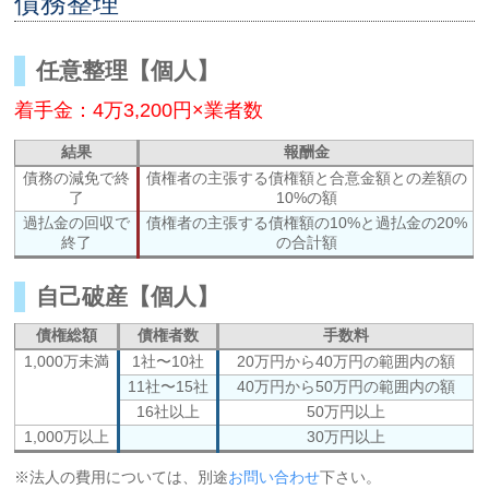
債務整理
任意整理【個人】
着手金：4万3,200円×業者数
結果
報酬金
債務の減免で終
債権者の主張する債権額と合意金額との差額の
了
10%の額
過払金の回収で
債権者の主張する債権額の10%と過払金の20%
終了
の合計額
自己破産【個人】
債権総額
債権者数
手数料
1,000万未満
1社〜10社
20万円から40万円の範囲内の額
11社〜15社
40万円から50万円の範囲内の額
16社以上
50万円以上
1,000万以上
30万円以上
※法人の費用については、別途
お問い合わせ
下さい。